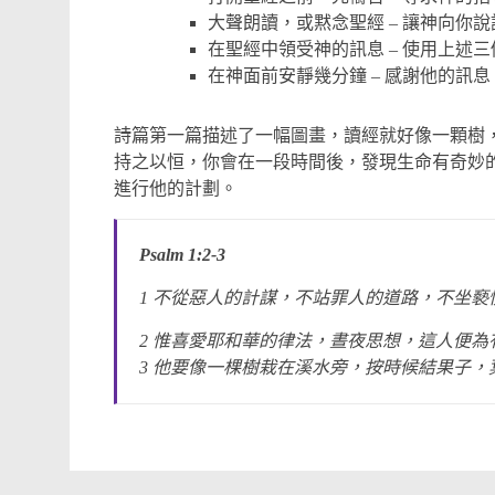
大聲朗讀，或黙念聖經 – 讓神向你
在聖經中領受神的訊息 – 使用上述
在神面前安靜幾分鐘 – 感謝他的訊
詩篇第一篇描述了一幅圖畫，讀經就好像一顆樹
持之以恒，你會在一段時間後，發現生命有奇妙
進行他的計劃。
Psalm 1:2-3
1 不從惡人的計謀，不站罪人的道路，不坐褻
2 惟喜愛耶和華的律法，晝夜思想，這人便為
3 他要像一棵樹栽在溪水旁，按時候結果子