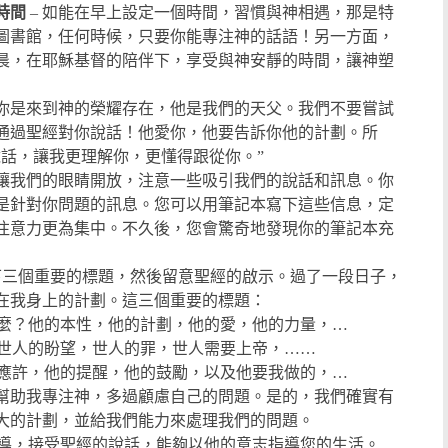
時間
– 如能在早上設定一個時間，習慣與神相遇，那是特
圖書館，任何時候，只要你能專注神的話語！另一方面，
晨，在耶穌基督的陪伴下，享受與神安靜的時間，讓神塑
你是來到神的榮耀存在，他是我們的天父。我們不要嘗試
通過聖經對你說話！他愛你，他要告訴你他的計劃。所
說話，讓我更理解你，更懂得跟從你。”
讓我們的眼睛開放，注意一些吸引我們的說話和訊息。你
是針對你問題的訊息。您可以用筆記本寫下這些信息，定
注意力更為集中。不久後，您會驚奇地發現你的筆記本充
下三個重要的標題，然後留意聖經的啟示。過了一段日子，
在我身上的計劃。這三個重要的標題：
甚麼？他的本性，他的計劃，他的愛，他的力量，…
？世人的盼望，世人的罪，世人需要上帝，……
的應許，他的提醒，他的鼓勵，以及他要我做的，…
幫助我專注神，多過顧慮自己的問題。是的，我們確實有
大的計劃，並給我們能力來處理我們的問題。
指導，接受聖經的說話，能夠以他的意志指導您的生活。