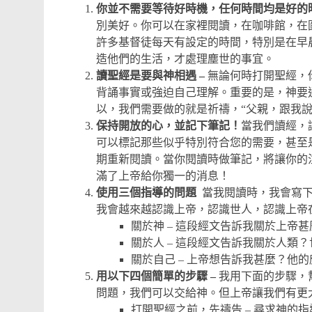
你並不需要等待好時機，任何時間均是好的
別美好。你可以在家裡閱讀，在咖啡館，在
許多基督徒每天有設定的時間，特別是在早
造他們的生活，才處理塵世的事宜。
讀聖經是要與神相遇 –
無論何時打開聖經，
背誦事實或強迫自己理解。重要的是，神要
以，我們需要做的就是祈禱，“父親，跟我
保持開放的心，並記下筆記！
當我們讀經，
可以標記那些似乎特別符合您的需要，甚至
期重新閱讀。當你閱讀時做筆記，將讓你的
滿了上帝給你獨一的消息！
使用三個指導的問題
當我閱讀時，我會寫
我會越來越認識上帝，認識世人，認識上帝
關於神 – 這段經文告訴我關於上帝
關於人 – 這段經文告訴我關於人類
關於自己 – 上帝想告訴我甚麼？他
用以下四個簡單的步驟 –
我用下面的步驟，
問題，我們可以交給神。但上帝讓我們有更
打開聖經之前，先禱告 – 尋求神的