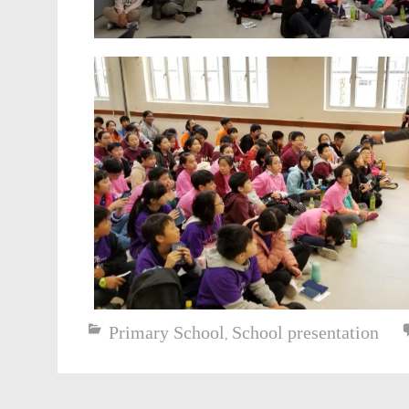
Primary School
School presentation
,