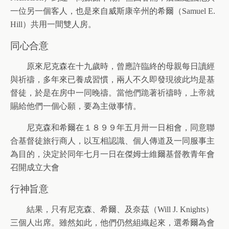
一位另一個客人，也是來自威斯康辛州的希爾（Samuel E.
Hill）共用一間雙人房。
同心合意
原來尼克森在十九歲時，曾應許臨終的母親每日讀經
與祈禱，多年來已養成習慣，兩人不久即發現彼此均是基
督徒，於是在房中一同晚禱。當他們跪著祈禱時，上帝就
賜給他們一個心願，要為主做事情。
尼克森和希爾在１８９９年五月卅一日相會，同意聯
合基督徒旅行商人，以互相認識、個人傳道及一同服事主
為目的，決定於同年七月一日在傑姆士維爾基督教青年會
召開成立大會
行神旨意
結果，只有尼克森、希爾、及奈茲（Will J. Knights）
三個人出席。雖然如此，他們仍然組織起來，選希爾為會