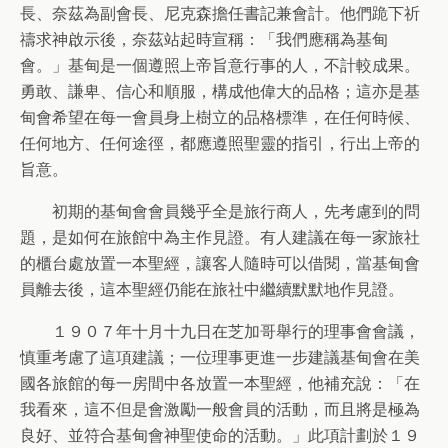
長、奈茲為副會長、尼克森擔任書記兼會計。他們跪下祈
禱求神啟示後，奈茲站起時宣稱：「我們應稱為基甸
會。」基甸是一個遵照上帝旨意行事的人，不計較成果。
勇敢、謙卑、信心和順服，構成他偉大的品格；這亦是基
甸會希望在每一會員身上樹立的品格標準，在任何時候、
任何地方、任何途徑，都應遵照聖靈的指引，行出上帝的
旨意。
初期的基甸會會員幾乎全是旅行商人，先考慮到的問
題，是如何在旅館中為主作見證。有人建議在每一家旅社
的櫃台處放置一本聖經，讓客人隨時可以借閱，當基甸會
員離去後，這本聖經仍能在旅社中繼續默默地作見證。
１９０７年十月十九日在芝加哥舉行的理事會會議，
慎重考慮了這項建議；一位理事更進一步建議基甸會在美
國各旅館的每一房間中各放置一本聖經，他補充說：「在
我看來，這不但是會激勵一般會員的活動，而且將是極為
良好、並符合基甸會神聖使命的活動。」此項計劃於１９