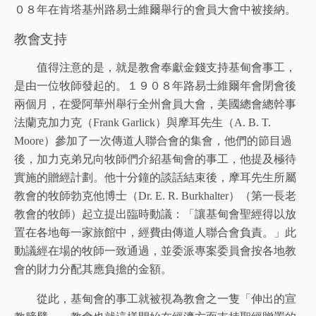
０８年在肯塔基州路易士維爾舉行的會員大會中被接納。
教會支持
值得注意的是，就是教會奉獻金錢支持基甸會事工，
是由一位牧師發起的。１９０８年路易士維爾年會閉會後
兩個月，在愛阿華州舉行全州會員大會，美國總會總幹事
法蘭克加力克（Frank Garlick）與摩耳先生（A. B. T.
Moore）參加了一次傳道人聯合會的集會，他們的節目過
後，加力克弟兄向牧師們介紹基甸會的事工，他提及極待
實施的贈經計劃。他十分鐘的談話結束後，摩耳先生所屬
教會的牧師勃克他博士（Dr. E. R. Burkhalter）（第一長老
教會的牧師）起立提出臨時動議：「讓基甸會聖經得以放
置在各地每一家旅館中，經費由傳道人聯合會負責。」此
動議經在場的牧師一致通過，並委派專案委員會按各地教
會的財力分配其應負擔的金額。
從此，基甸會的事工就被視為教會之一隻「伸出的宣