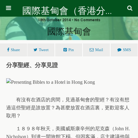
國際基甸會（香港分會）
18th October 2014 • No Comments
國際基甸會
Share
Tweet
Pin
Mail
SMS
分
享
聖經、分享見證
有沒有在酒店的房間，見過基甸會的聖經？有沒有想
過這些聖經是誰放置？為甚麼放置在酒店裏，更歡迎客人
取用？
１８９８年秋天，美國威斯康辛州的尼克森（John H.
Nicholson）到達一間旅館下榻。但因客滿，店主建議他與